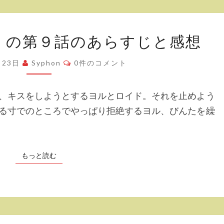
ケ
ー
「SPY×FAMILY」
プ」
LY」の第９話のあらすじと感想
の
の
第
コ
第
月23日
Syphon
0件のコメント
メ
９
ン
１
ト
話
０
、キスをしようとするヨルとロイド。それを止めよう
の
話
る寸でのところでやっぱり拒絶するヨル、びんたを繰
あ
の
ら
あ
す
ら
もっと読む
もっと読む
じ
す
と
じ
感
と
想
感