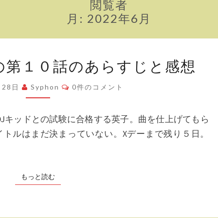
閲覧者
月:
2022年6月
「パ
の第１０話のあらすじと感想
リ
ピ
コ
月28日
Syphon
0件のコメント
メ
孔
ン
ト
明」
DJキッドとの試験に合格する英子。曲を仕上げてもら
の
イトルはまだ決まっていない。Xデーまで残り５日。
第
１
０
もっと読む
もっと読む
話
の
あ