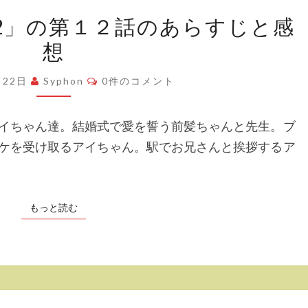
想
「月
2」の第１２話のあらすじと感
曜
想
日
の
コ
月22日
Syphon
0件のコメント
メ
た
ン
わ
ト
イちゃん達。結婚式で愛を誓う前髪ちゃんと先生。ブ
わ
ケを受け取るアイちゃん。駅でお兄さんと挨拶するア
2」
の
第
もっと読む
もっと読む
１
２
話
の
あ