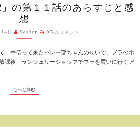
マ
2」の第１１話のあらすじと感
曜
ン
想
日
テ
の
ィ
コ
月14日
Syphon
0件のコメント
メ
た
ッ
ン
わ
ト
ク-」
て、手伝って来たバレー部ちゃんのせいで、ブラのホ
わ
の
放課後、ランジェリーショップでブラを買いに行くア
2」
第
の
９
第
話
もっと読む
もっと読む
１
の
１
あ
話
ら
の
す
あ
じ
「月
ら