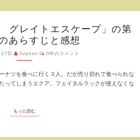
ら
す
「エ
じ
 グレイトエスケープ」の第
ス
と
のあらすじと感想
タ
感
ブ
コ
想
月27日
Syphon
0件のコメント
メ
ラ
ン
イ
ト
ーナツを食べに行く３人。だが売り切れで食べられな
フ
たってしまうエクア。フェイタルラックが使えなくな
グ
レ
イ
もっと読む
もっと読む
ト
エ
ス