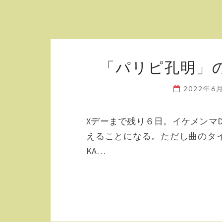
「パリピ孔明」
2022年6
Xデーまで残り６日。イケメンマ
えることになる。ただし曲のタ
KA…