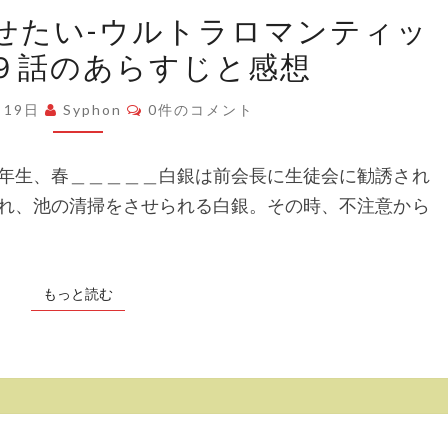
「か
ら
せたい-ウルトラロマンティッ
ぐ
す
９話のあらすじと感想
や
じ
様
と
コ
月19日
Syphon
0件のコメント
メ
は
感
ン
告
ト
想
年生、春＿＿＿＿＿白銀は前会長に生徒会に勧誘され
ら
れ、池の清掃をさせられる白銀。その時、不注意から
せ
た
い-
もっと読む
もっと読む
ウ
ル
ト
ラ
ロ
「月