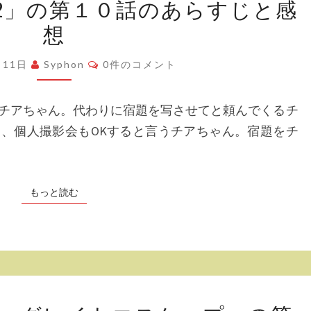
2」の第１０話のあらすじと感
と
曜
す
感
想
日
じ
想
の
と
コ
月11日
Syphon
0件のコメント
メ
た
感
ン
わ
ト
想
チアちゃん。代わりに宿題を写させてと頼んでくるチ
わ
、個人撮影会もOKすると言うチアちゃん。宿題をチ
2」
の
第
もっと読む
もっと読む
１
０
話
の
あ
「エ
ら