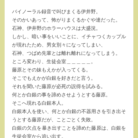
ト
せ
バイノーラル録音で叫びまくる伊井野。
た
そのかいあって、怖がりまくるかぐや達だった。
い-
石神、伊井野のホラーハウスは大盛況。
ウ
しかし、暗い事をいいことに、イチャつくカップル
ル
が現れたため、男女別々になってしまい、
ト
石神、つばめ先輩とは離れ離れになってしまう。
ラ
ところ変わり、生徒会室＿＿＿＿＿。
ロ
藤原とその妹もえかが入ってくる。
マ
そこでもえかが白銀を好きだと言う。
ン
それを聞いた藤原が必死の説得を試みる。
テ
何とか白銀の事を諦めさせようとする藤原。
ィ
そこへ現れる白銀本人。
ッ
白銀本人を使い、何とか白銀の不器用さを引き出そ
ク-」
うとする藤原だが、ことごとく失敗。
の
白銀の欠点を暴き出すことを諦めた藤原は、白銀を
第
生徒会室から追い出す。