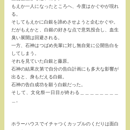
１
もえか一人になったところへ、今度はかぐやが現れ
０
る。
話
そしてもえかに白銀を諦めさせようと企むかぐや。
の
だがもえかと、白銀の好きな点で意気投合し、血生
あ
臭い展開は回避される。
ら
一方、石神はつばめ先輩に対し無自覚に公開告白を
す
してしまう。
じ
それを見ていた白銀と藤原。
と
石神の結果次第で自分の告白計画にも多大な影響が
感
出ると、身もだえる白銀。
想
石神の告白成功を願う白銀だった。
そして、文化祭一日目が終わる＿＿＿＿＿＿＿＿
＿。
ホラーハウスでイチャつくカップルのくだりは面白