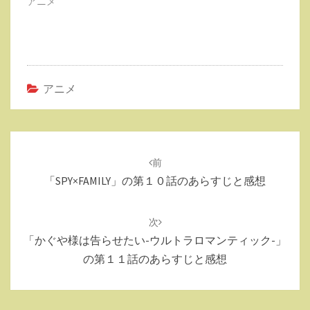
アニメ
アニメ
投
稿
前
ナ
「SPY×FAMILY」の第１０話のあらすじと感想
ビ
ゲ
次
ー
「かぐや様は告らせたい-ウルトラロマンティック-」
シ
の第１１話のあらすじと感想
ョ
ン