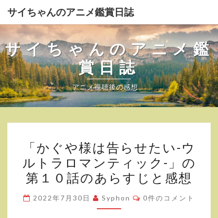
サイちゃんのアニメ鑑賞日誌
サイちゃんのアニメ鑑
賞日誌
アニメ視聴後の感想。
「か
「かぐや様は告らせたい-ウ
ぐ
ルトラロマンティック-」の
や
第１０話のあらすじと感想
様
は
コ
2022年7月30日
Syphon
0件のコメント
告
メ
ン
ら