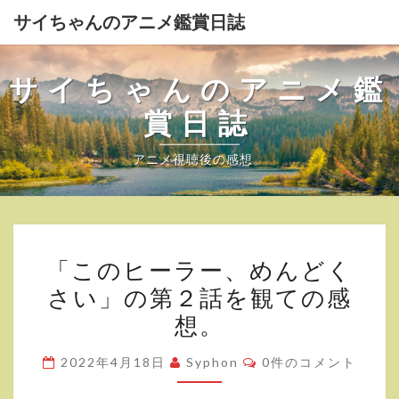
サイちゃんのアニメ鑑賞日誌
サイちゃんのアニメ鑑
賞日誌
アニメ視聴後の感想。
「こ
「このヒーラー、めんどく
の
さい」の第２話を観ての感
ヒ
想。
ー
ラ
コ
2022年4月18日
Syphon
0件のコメント
ー、
メ
ン
め