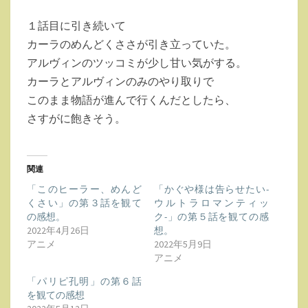
ト
ん
１話目に引き続いて
ど
カーラのめんどくささが引き立っていた。
く
アルヴィンのツッコミが少し甘い気がする。
さ
カーラとアルヴィンのみのやり取りで
い」
このまま物語が進んで行くんだとしたら、
の
さすがに飽きそう。
第
２
話
関連
を
「このヒーラー、めんど
「かぐや様は告らせたい-
観
くさい」の第３話を観て
ウルトラロマンティッ
の感想。
ク-」の第５話を観ての感
て
2022年4月26日
想。
の
アニメ
2022年5月9日
感
アニメ
想。
「パリピ孔明」の第６話
を観ての感想