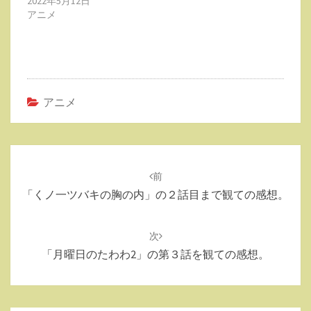
2022年5月12日
アニメ
アニメ
投
稿
前
ナ
「くノ一ツバキの胸の内」の２話目まで観ての感想。
ビ
ゲ
次
ー
「月曜日のたわわ2」の第３話を観ての感想。
シ
ョ
ン