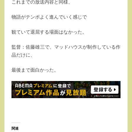
これまでの放送内容と同様、
女
子
物語がテンポよく進んでいく感じで
の
逆
観ていて退屈する場面はなかった。
襲
～」
監督：佐藤雄三で、マッドハウスが制作している作
の
品だけに、
最
最後まで面白かった。
終
回
を
観
て
関連