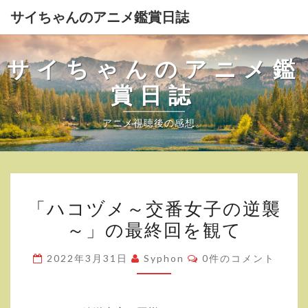
サイちゃんのアニメ鑑賞日誌
サイちゃんのアニメ鑑
賞日誌
アニメ視聴後の感想。
「ハ
「ハコヅメ～交番女子の逆襲
コ
～」の最終回を観て
ヅ
メ
コ
2022年3月31日
Syphon
0件のコメント
～
メ
ン
交
ト
番