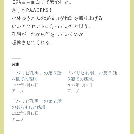
２話目も面白くて安心した。
２
さすがP.A.WORKS！
話
小林ゆうさんの演技力が物語を盛り上げる
を
いいアクセントになっていたと思う。
観
孔明がこれから何をしていくのか
て
想像させてくれる。
の
感
想。
関連
「パリピ孔明」の第６話
「パリピ孔明」の第５話
を観ての感想
を観ての感想。
2022年5月12日
2022年5月6日
アニメ
アニメ
「パリピ孔明」の第７話
のあらすじと感想
2022年5月18日
アニメ