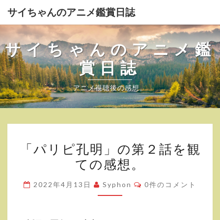
サイちゃんのアニメ鑑賞日誌
サイちゃんのアニメ鑑
賞日誌
アニメ視聴後の感想。
「パ
「パリピ孔明」の第２話を観
リ
ての感想。
ピ
孔
コ
2022年4月13日
Syphon
0件のコメント
明」
メ
ン
の
ト
第