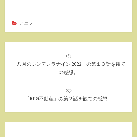
アニメ
投
稿
前
ナ
「八月のシンデレラナイン 2022」の第１３話を観て
ビ
の感想。
ゲ
ー
次
シ
「RPG不動産」の第２話を観ての感想。
ョ
ン