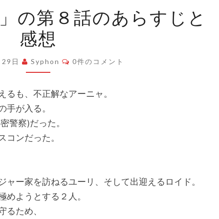
「SPY×FAMILY」
ILY」の第８話のあらすじと
の
感想
第
８
コ
話
月29日
Syphon
0件のコメント
メ
ン
の
ト
あ
えるも、不正解なアーニャ。
ら
の手が入る。
す
密警察)だった。
じ
スコンだった。
と
感
想
ジャー家を訪ねるユーリ、そして出迎えるロイド。
極めようとする２人。
守るため、