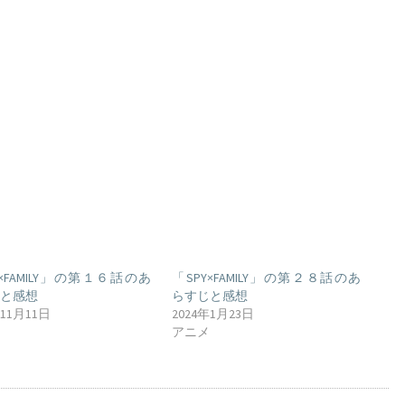
Y×FAMILY」の第１６話のあ
「SPY×FAMILY」の第２８話のあ
じと感想
らすじと感想
年11月11日
2024年1月23日
メ
アニメ