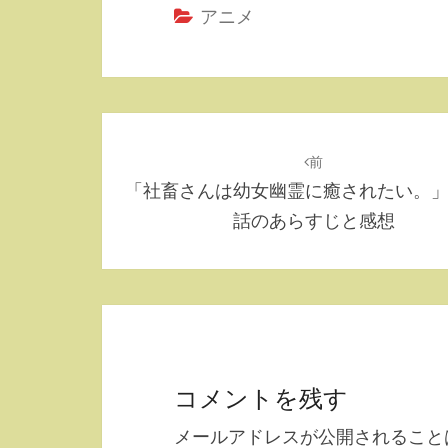
アニメ
投
稿
前
「社畜さんは幼女幽霊に癒されたい。
ナ
話のあらすじと感想
ビ
ゲ
ー
シ
ョ
コメントを残す
ン
メールアドレスが公開されること