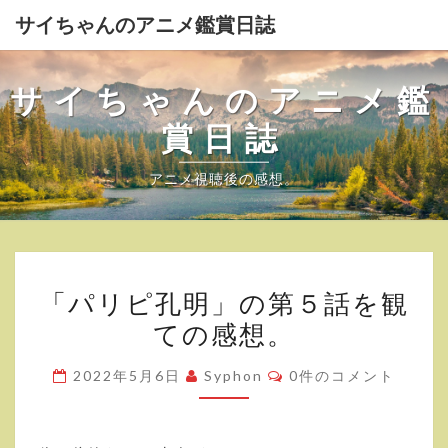
サイちゃんのアニメ鑑賞日誌
サイちゃんのアニメ鑑
賞日誌
アニメ視聴後の感想。
「パ
「パリピ孔明」の第５話を観
リ
ての感想。
ピ
孔
コ
2022年5月6日
Syphon
0件のコメント
明」
メ
ン
の
ト
第