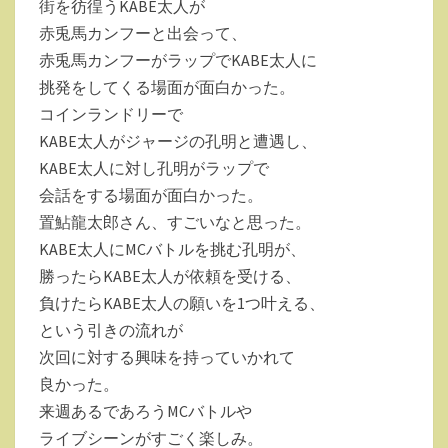
街を彷徨うKABE太人が
５
赤兎馬カンフーと出会って、
話
赤兎馬カンフーがラップでKABE太人に
を
挑発をしてくる場面が面白かった。
観
コインランドリーで
て
KABE太人がジャージの孔明と遭遇し、
の
KABE太人に対し孔明がラップで
感
会話をする場面が面白かった。
想。
置鮎龍太郎さん、すごいなと思った。
KABE太人にMCバトルを挑む孔明が、
勝ったらKABE太人が依頼を受ける、
負けたらKABE太人の願いを1つ叶える、
という引きの流れが
次回に対する興味を持っていかれて
良かった。
来週あるであろうMCバトルや
ライブシーンがすごく楽しみ。